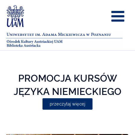
Przejdź
Main
do
treści
Menu
PROMOCJA KURSÓW
JĘZYKA NIEMIECKIEGO
przeczytaj więcej