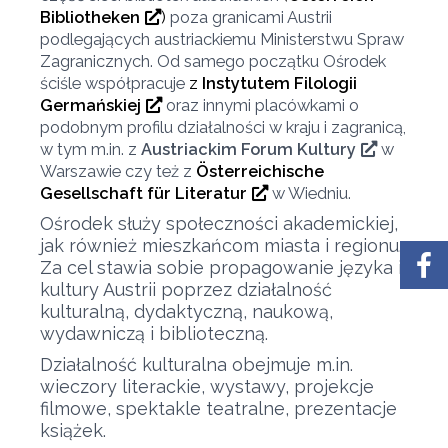
Bibliotheken
)
poza granicami Austrii
podlegających austriackiemu Ministerstwu Spraw
Zagranicznych. Od samego początku Ośrodek
ściśle współpracuje
z
Instytutem Filologii
Germańskiej
oraz innymi placówkami o
podobnym profilu działalności w kraju i zagranicą,
w tym m.in. z
Austriackim Forum Kultury
w
Warszawie czy też z
Österreichische
Gesellschaft für Literatur
w Wiedniu.
Ośrodek służy społeczności akademickiej,
jak również mieszkańcom miasta i regionu.
Za cel stawia sobie propagowanie języka i
kultury Austrii poprzez działalność
kulturalną, dydaktyczną, naukową,
wydawniczą i biblioteczną.
Działalność kulturalna obejmuje m.in.
wieczory literackie, wystawy, projekcje
filmowe, spektakle teatralne, prezentacje
książek.