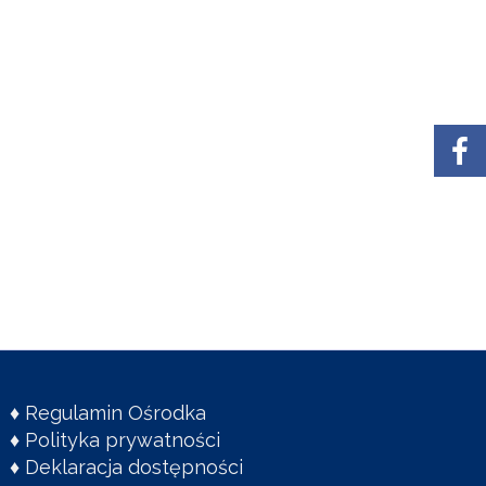
♦
Regulamin Ośrodka
♦
Polityka prywatności
♦
Deklaracja dostępności