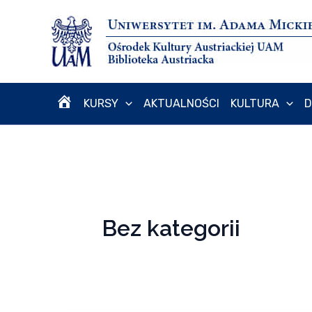
Przejdź
do
treści
KURSY
AKTUALNOŚCI
KULTURA
D
H
O
M
Bez kategorii
E