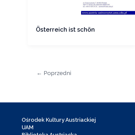
Österreich ist schön
←
Poprzedni
Ośrodek Kultury Austriackiej
UAM
Biblioteka Austriacka