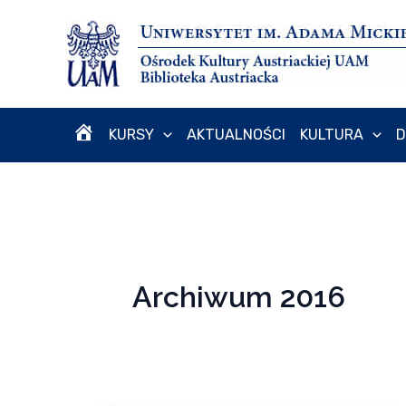
Przejdź
do
treści
KURSY
AKTUALNOŚCI
KULTURA
D
H
O
M
Archiwum 2016
E