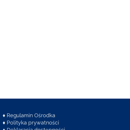
♦
Regulamin Ośrodka
♦
Polityka prywatności
♦
Deklaracja dostępności