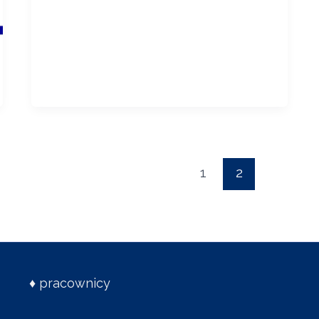
1
2
♦
pracownicy