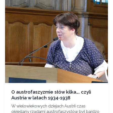
O austrofaszyzmie słów kilka…. czyli
Austria w latach 1934-1938
W wielowiekowych dziejach Austrii czas
określany rządami austrofaszystów był bardzo