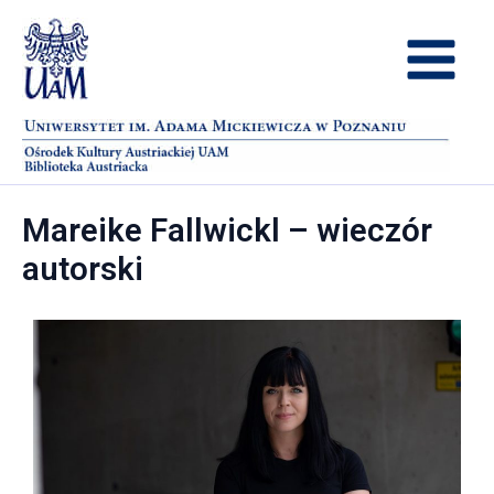
Przejdź
Main
do
treści
Menu
Mareike Fallwickl – wieczór
autorski