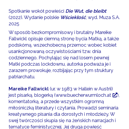
Spotkanie wokół powieści
Die Wut, die bleibt
(2022). Wydanie polskie
Wściekłość
, wyd. Muza S.A.
2025
W sposób bezkompromisowy i brutalny Mareike
Fallwickl opisuje ciemną stronę bycia Matką, a także
podskórną, wszechobecną przemoc wobec kobiet
usankcjonowaną oczywistościami tzw. dnia
codziennego. Pochylając się nad losem pewnej
Matki podczas lockdownu, autorka podważa je i
zarazem prowokuje, rozbijając przy tym struktury
patriarchatu.
Mareike Fallwickl
(ur. w 1983 w Hallein w Austrii)
jest pisarką, blogerką (
www.buecherwurmloch.at
),
komentatorką, a przede wszystkim ogromną
miłośniczką literatury i czytania. Prowadzi seminaria
kreatywnego pisania dla dorosłych i młodzieży. W
swej twórczości skupia się na żeńskich narracjach i
tematyce feministycznej. Jej druga powieść