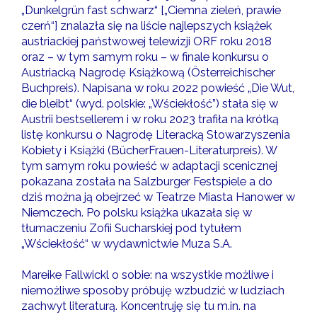
„Dunkelgrün fast schwarz“ [„Ciemna zieleń, prawie
czerń“] znalazła się na liście najlepszych książek
austriackiej państwowej telewizji ORF roku 2018
oraz – w tym samym roku – w finale konkursu o
Austriacką Nagrodę Książkową (Österreichischer
Buchpreis). Napisana w roku 2022 powieść „Die Wut,
die bleibt“ (wyd. polskie: „Wściekłość”) stała się w
Austrii bestsellerem i w roku 2023 trafiła na krótką
listę konkursu o Nagrodę Literacką Stowarzyszenia
Kobiety i Książki (BücherFrauen-Literaturpreis). W
tym samym roku powieść w adaptacji scenicznej
pokazana została na Salzburger Festspiele a do
dziś można ją obejrzeć w Teatrze Miasta Hanower w
Niemczech. Po polsku książka ukazała się w
tłumaczeniu Zofii Sucharskiej pod tytułem
„Wściekłość“ w wydawnictwie Muza S.A.
Mareike Fallwickl o sobie: na wszystkie możliwe i
niemożliwe sposoby próbuję wzbudzić w ludziach
zachwyt literaturą. Koncentruję się tu m.in. na