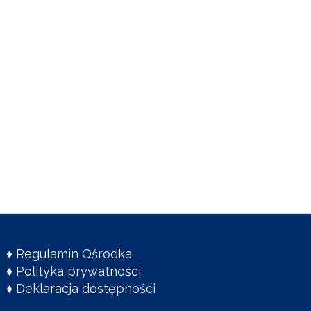
♦
Regulamin Ośrodka
♦
Polityka prywatności
♦
Deklaracja dostępności