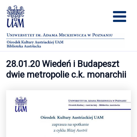
Przejdź
Main
do
treści
Menu
28.01.20 Wiedeń i Budapeszt
dwie metropolie c.k. monarchii