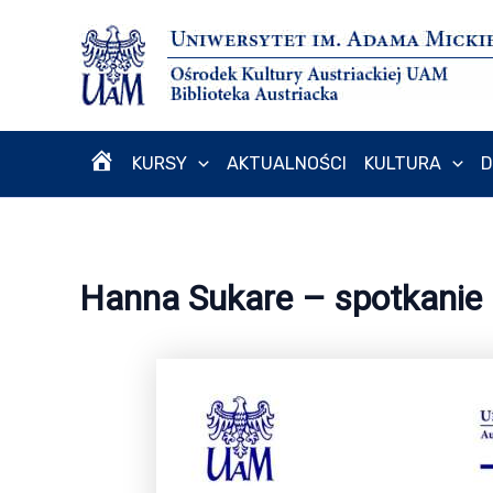
Przejdź
do
treści
KURSY
AKTUALNOŚCI
KULTURA
D
H
O
Hanna Sukare – spotkanie 
M
E