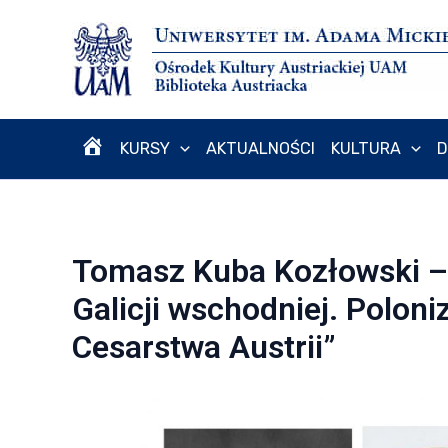
Przejdź
do
treści
KURSY
AKTUALNOŚCI
KULTURA
D
H
O
Tomasz Kuba Kozłowski –
M
Galicji wschodniej. Polon
Cesarstwa Austrii”
E