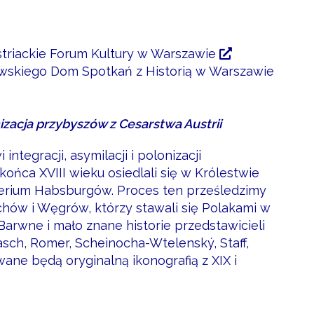
triackie Forum Kultury w Warszawie
owskiego
Dom Spotkań z Historią w Warszawie
nizacja przybyszów z Cesarstwa Austrii
egracji, asymilacji i polonizacji
końca XVIII wieku osiedlali się w Królestwie
mperium Habsburgów. Proces ten prześledzimy
hów i Węgrów, którzy stawali się Polakami w
Barwne i mało znane historie przedstawicieli
asch, Romer, Scheinocha-Wtelenský, Staff,
wane będą oryginalną ikonografią z XIX i