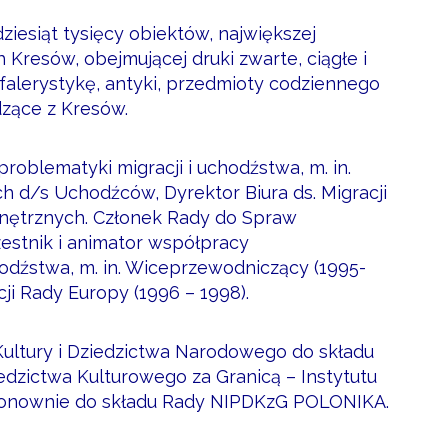
adziesiąt tysięcy obiektów, największej
 Kresów, obejmującej druki zwarte, ciągłe i
ę, falerystykę, antyki, przedmioty codziennego
dzące z Kresów.
problematyki migracji i uchodźstwa, m. in.
 d/s Uchodźców, Dyrektor Biura ds. Migracji
nętrznych. Członek Rady do Spraw
estnik i animator współpracy
odźstwa, m. in. Wiceprzewodniczący (1995-
ji Rady Europy (1996 – 1998).
Kultury i Dziedzictwa Narodowego do składu
dzictwa Kulturowego za Granicą – Instytutu
 ponownie do składu Rady NIPDKzG POLONIKA.